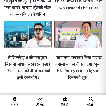
"आलुबखडा" जुन हामीले सामान्य
China Unveils World’s First
फल ठान्यौं, त्यसमा लुकेको रहेछ
Two-Headed Fire Truck!
क्यान्सरसँग लड्ने शक्ति।
गिजिन्कोकु अर्थात ब्याचुलर
"जापानमा व्यवसाय भिसा कडाइः
भिसामा जापान सरकारले कडाइ
नेपाली व्यवसायी संकटमा, ‘कुक
गर्दैजापानमा विदेशी कामदारको
भिसा’मा बेहाल बनाउनेहरुको
ठूलो दुरुपयोग :
दिनगन्ती सुरु"
भर्खरै
ट्रेन्डिङ्ग
रेडियो
खोजी