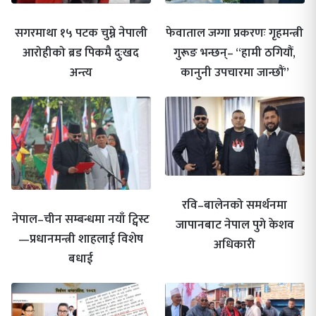
सगरमाथा १५ पटक चुम्ने नेपाली
फेवाताल जग्गा प्रकरणः गृहमन्त्री
आरोहीको ब्रड पिकमै दुःखद
गुरूङ भन्छन्– “हामी ठगियौं,
अन्त्य
कानुनी उपचारमा जान्छौं”
रवि–बालेनको समर्थनमा
नेपाल–चीन सम्बन्धमा नयाँ ट्विस्ट
जापानबाट नेपाल पुगे केशव
—प्रधानमन्त्री शाहलाई विशेष
अधिकारी
बधाई