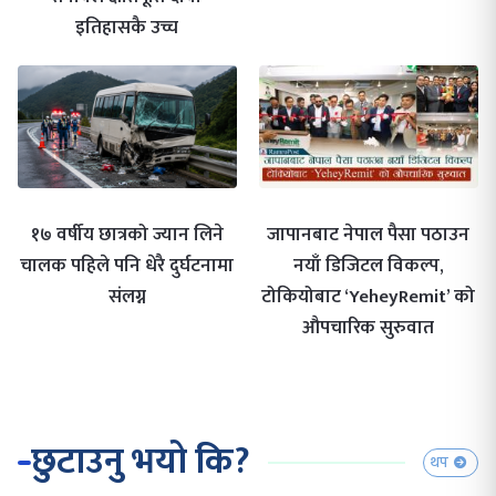
इतिहासकै उच्च
१७ वर्षीय छात्रको ज्यान लिने
जापानबाट नेपाल पैसा पठाउन
चालक पहिले पनि धेरै दुर्घटनामा
नयाँ डिजिटल विकल्प,
संलग्न
टोकियोबाट ‘YeheyRemit’ को
औपचारिक सुरुवात
छुटाउनु भयो कि?
थप