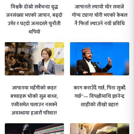
विश्वकै दोस्रो सबैभन्दा वृद्ध
जापानले ल्यायो चोर समात्ने
जनसंख्या भएको जापान, बढ्दो
गोप्य ट्याग! चोरी भएको केबल
उमेर र घट्दो जन्मदरले चुनौती
नै फिर्ता ल्याउने नयाँ प्रविधि
थपियो
जापानमा महँगीको कहरः
काग कराउँदै गर्छ, पिना सुक्दै
बच्चाहरू भोको सुत्न बाध्य,
गर्छ“— विपक्षीमाथि ज्ञानेन्द्र
एसीसमेत चलाउन नसक्ने
शाहीको तीखो प्रहार!
अवस्थामा हजारौं परिवार!