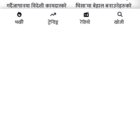
गर्दैजापानमा विदेशी कामदारको
भिसा’मा बेहाल बनाउनेहरुको
ठूलो दुरुपयोग :
दिनगन्ती सुरु"
भर्खरै
ट्रेन्डिङ्ग
रेडियो
खोजी
राम्रो पोष्ट मिडिया प्रा.लि. द्वारा सञ्चालित
कम्पनी दर्ता नं. १७९७७०/०७४/०७५
मू.अ.क. नं. ६०६८३१४८८
सम्पादक:
कैलाश बोम्जन तामाङ
सहसम्पादक:
भीमसेन श्रेष्ठ
सम्पर्क:
Email:
contact@ramropost.com