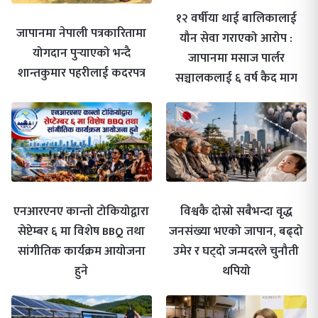
१२ वर्षीया थाई बालिकालाई
जापानमा नेपाली पत्रकारितामा
यौन सेवा गराएको आरोप :
योगदान पुर्‍याएको भन्दै
जापानमा मसाज पार्लर
शान्तकुमार पहरीलाई कदरपत्र
सञ्चालकलाई ६ वर्ष कैद माग
एनआरएनए कान्तो टोकियोद्वारा
विश्वकै दोस्रो सबैभन्दा वृद्ध
सेप्टेम्बर ६ मा विशेष BBQ तथा
जनसंख्या भएको जापान, बढ्दो
सांगीतिक कार्यक्रम आयोजना
उमेर र घट्दो जन्मदरले चुनौती
हुने
थपियो