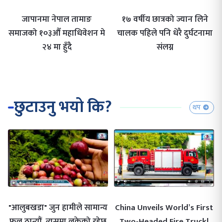
जापानमा नेपाल तामाङ
१७ वर्षीय छात्रको ज्यान लिने
समाजको १०३औँ महाधिवेशन मे
चालक पहिले पनि धेरै दुर्घटनामा
२४ मा हुँदै
संलग्न
छुटाउनु भयो कि?
थप
"आलुबखडा" जुन हामीले सामान्य
China Unveils World’s First
फल ठान्यौं, त्यसमा लुकेको रहेछ
Two-Headed Fire Truck!