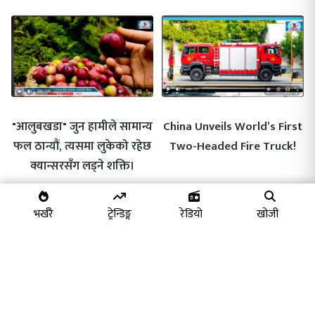
"आलुबखडा" जुन हामीले सामान्य
China Unveils World’s First
फल ठान्यौं, त्यसमा लुकेको रहेछ
Two-Headed Fire Truck!
क्यान्सरसँग लड्ने शक्ति।
भर्खरै
ट्रेन्डिङ्ग
रेडियो
खोजी
गिजिन्कोकु अर्थात ब्याचुलर
"जापानमा व्यवसाय भिसा कडाइः
भिसामा जापान सरकारले कडाइ
नेपाली व्यवसायी संकटमा, ‘कुक