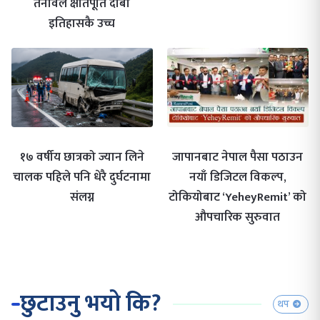
तनावले क्षतिपूर्ति दाबी
इतिहासकै उच्च
१७ वर्षीय छात्रको ज्यान लिने
जापानबाट नेपाल पैसा पठाउन
चालक पहिले पनि धेरै दुर्घटनामा
नयाँ डिजिटल विकल्प,
संलग्न
टोकियोबाट ‘YeheyRemit’ को
औपचारिक सुरुवात
छुटाउनु भयो कि?
थप