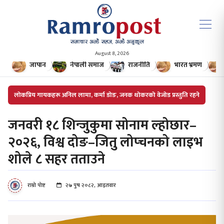
August 8, 2026
जापान
नेपाली समाज
राजनीति
भारत भ्रमण
लोकप्रिय गायकहरू अनिल लामा, कर्मा डोङ, जनक थोकरको वेजोड प्रस्तुति रहने
जनवरी १८ शिन्जुकुमा सोनाम ल्होछार–
२०२६, विश्व दोङ–जितु लोप्चनको लाइभ
शोले ८ सहर तताउने
राम्रो पोष्ट
२७ पुष २०८२, आइतवार