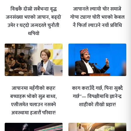
विश्वकै दोस्रो सबैभन्दा वृद्ध
जापानले ल्यायो चोर समात्ने
जनसंख्या भएको जापान, बढ्दो
गोप्य ट्याग! चोरी भएको केबल
उमेर र घट्दो जन्मदरले चुनौती
नै फिर्ता ल्याउने नयाँ प्रविधि
थपियो
जापानमा महँगीको कहरः
काग कराउँदै गर्छ, पिना सुक्दै
बच्चाहरू भोको सुत्न बाध्य,
गर्छ“— विपक्षीमाथि ज्ञानेन्द्र
एसीसमेत चलाउन नसक्ने
शाहीको तीखो प्रहार!
अवस्थामा हजारौं परिवार!