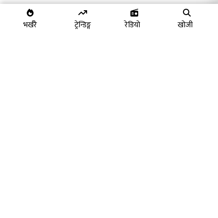
भर्खरै
ट्रेन्डिङ्ग
रेडियो
खोजी
गिजिन्कोकु अर्थात ब्याचुलर
"जापानमा व्यवसाय भिसा कडाइः
भिसामा जापान सरकारले कडाइ
नेपाली व्यवसायी संकटमा, ‘कुक
गर्दैजापानमा विदेशी कामदारको
भिसा’मा बेहाल बनाउनेहरुको
ठूलो दुरुपयोग :
दिनगन्ती सुरु"
SKIP Advertisement
राम्रो पोष्ट मिडिया प्रा.लि. द्वारा सञ्चालित
कम्पनी दर्ता नं. १७९७७०/०७४/०७५