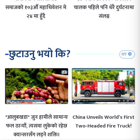
समाजको १०३औँ महाधिवेशन मे
चालक पहिले पनि धेरै दुर्घटनामा
२४ मा हुँदै
संलग्न
छुटाउनु भयो कि?
थप
"आलुबखडा" जुन हामीले सामान्य
China Unveils World’s First
फल ठान्यौं, त्यसमा लुकेको रहेछ
Two-Headed Fire Truck!
क्यान्सरसँग लड्ने शक्ति।