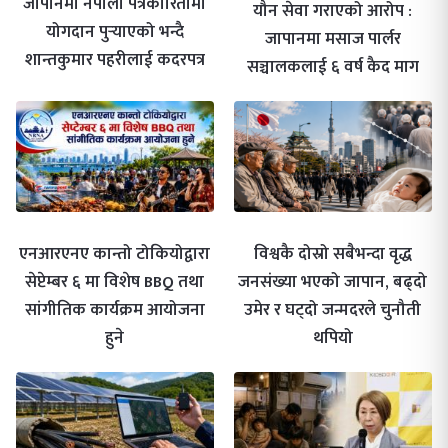
जापानमा नेपाली पत्रकारितामा
यौन सेवा गराएको आरोप :
योगदान पुर्‍याएको भन्दै
जापानमा मसाज पार्लर
शान्तकुमार पहरीलाई कदरपत्र
सञ्चालकलाई ६ वर्ष कैद माग
एनआरएनए कान्तो टोकियोद्वारा
विश्वकै दोस्रो सबैभन्दा वृद्ध
सेप्टेम्बर ६ मा विशेष BBQ तथा
जनसंख्या भएको जापान, बढ्दो
सांगीतिक कार्यक्रम आयोजना
उमेर र घट्दो जन्मदरले चुनौती
हुने
थपियो