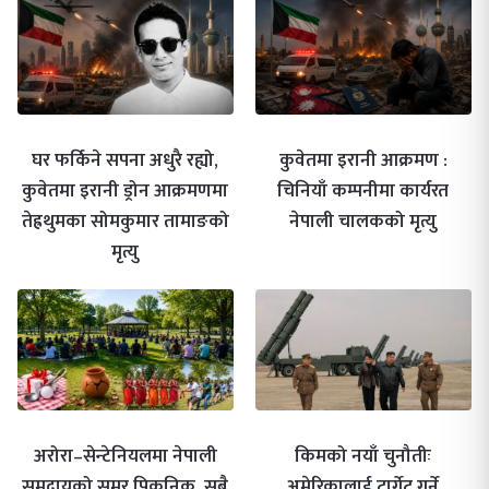
घर फर्किने सपना अधुरै रह्यो,
कुवेतमा इरानी आक्रमण :
कुवेतमा इरानी ड्रोन आक्रमणमा
चिनियाँ कम्पनीमा कार्यरत
तेह्रथुमका सोमकुमार तामाङको
नेपाली चालकको मृत्यु
मृत्यु
अरोरा–सेन्टेनियलमा नेपाली
किमको नयाँ चुनौतीः
समुदायको समर पिकनिक, सबै
अमेरिकालाई टार्गेट गर्ने