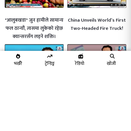
"आलुबखडा" जुन हामीले सामान्य
China Unveils World’s First
फल ठान्यौं, त्यसमा लुकेको रहेछ
Two-Headed Fire Truck!
क्यान्सरसँग लड्ने शक्ति।
भर्खरै
ट्रेन्डिङ्ग
रेडियो
खोजी
गिजिन्कोकु अर्थात ब्याचुलर
"जापानमा व्यवसाय भिसा कडाइः
भिसामा जापान सरकारले कडाइ
नेपाली व्यवसायी संकटमा, ‘कुक
गर्दैजापानमा विदेशी कामदारको
भिसा’मा बेहाल बनाउनेहरुको
ठूलो दुरुपयोग :
दिनगन्ती सुरु"