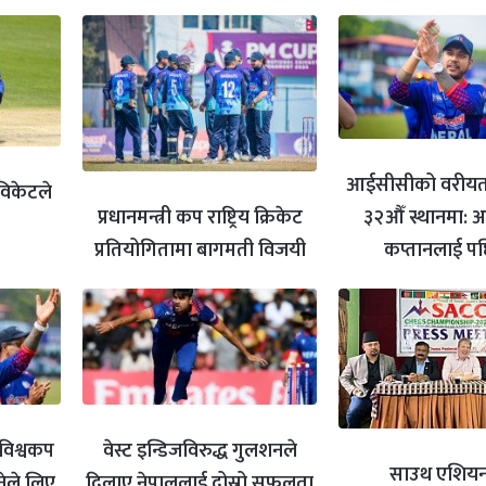
आईसीसीको वरीयता
विकेटले
३२औँ स्थानमा: अस
प्रधानमन्त्री कप राष्ट्रिय क्रिकेट
कप्तानलाई पछ
प्रतियोगितामा बागमती विजयी
िश्वकप
वेस्ट इन्डिजविरुद्ध गुलशनले
साउथ एशियन
ेले लिए
दिलाए नेपाललाई दोस्रो सफलता