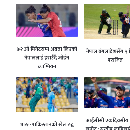
७२ औं मिनेटसम्म अग्रता लिएको
नेपाल बंगलादेशसँग ५ 
नेपाललाई हराउँदै जोर्डन
पराजित
च्याम्पियन
आईसीसी एकदिवसीय व
भारत-पाकिस्तानको खेल रद्ध
छनोट : सन्दीप लामिछान