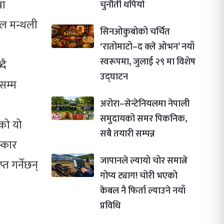
वा
चुनौती थपियो
ेल मन्थली
सिनओकुबोको चर्चित
‘रातोमाटो–द क्ले ओभन’ नयाँ
स्वरूपमा, जुलाई २९ मा विशेष
दै
उद्घाटन
रसम्म
अरोरा–सेन्टेनियलमा नेपाली
समुदायको समर पिकनिक,
ेको यो
सबै तयारी सम्पन्न
्कार
जापानले ल्यायो चोर समात्ने
्त गर्नेछन्
गोप्य ट्याग! चोरी भएको
केबल नै फिर्ता ल्याउने नयाँ
प्रविधि