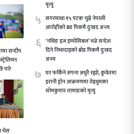
मृत्यु
५
सगरमाथा १५ पटक चुम्ने नेपाली
आरोहीको ब्रड पिकमै दुःखद अन्त्य
६
‘नथिङ इज इम्पोसिबल’ भन्ने सन्देश
दिने निम्सदाइको ब्रोड पिकमै दुःखद
मा सन्दीप
अन्त्य
्ट्रेलियन
ि पारे
७
घर फर्किने सपना अधुरै रह्यो, कुवेतमा
इरानी ड्रोन आक्रमणमा तेह्रथुमका
सोमकुमार तामाङको मृत्यु
 चेस