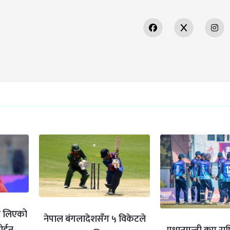
ता लिएको
नेपाल बंगलादेशसँग ५ विकेटले
र्डन