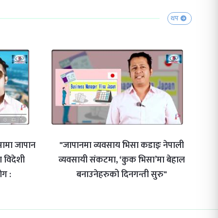
थप
िसामा जापान
"जापानमा व्यवसाय भिसा कडाइः नेपाली
 विदेशी
व्यवसायी संकटमा, ‘कुक भिसा’मा बेहाल
ोग :
बनाउनेहरुको दिनगन्ती सुरु"