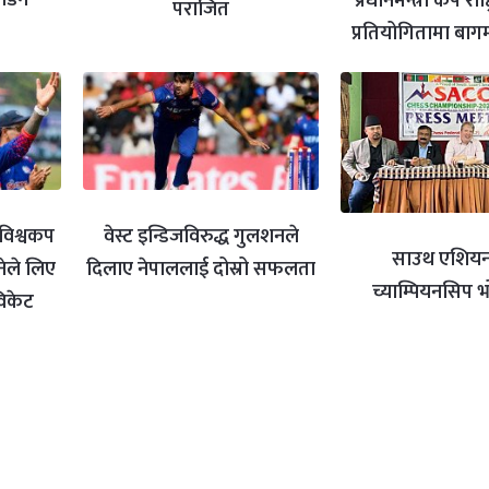
प्रधानमन्त्री कप राष्ट
पराजित
प्रतियोगितामा बा
िश्वकप
वेस्ट इन्डिजविरुद्ध गुलशनले
साउथ एशियन
ेले लिए
दिलाए नेपाललाई दोस्रो सफलता
च्याम्पियनसिप 
 विकेट