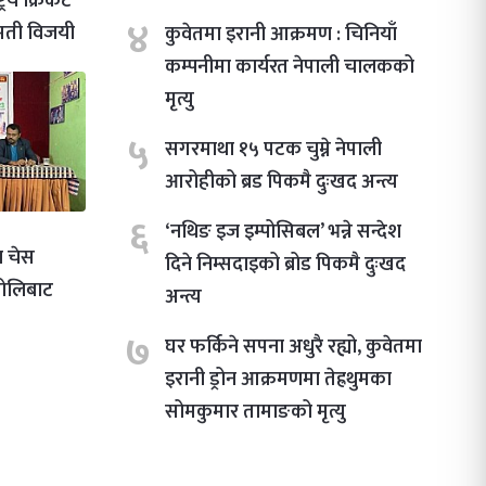
्रिय क्रिकेट
४
गमती विजयी
कुवेतमा इरानी आक्रमण : चिनियाँ
कम्पनीमा कार्यरत नेपाली चालकको
मृत्यु
५
सगरमाथा १५ पटक चुम्ने नेपाली
आरोहीको ब्रड पिकमै दुःखद अन्त्य
६
‘नथिङ इज इम्पोसिबल’ भन्ने सन्देश
 चेस
दिने निम्सदाइको ब्रोड पिकमै दुःखद
भोलिबाट
अन्त्य
७
घर फर्किने सपना अधुरै रह्यो, कुवेतमा
इरानी ड्रोन आक्रमणमा तेह्रथुमका
सोमकुमार तामाङको मृत्यु