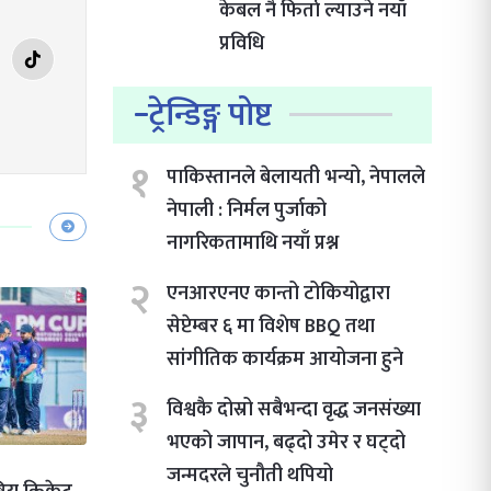
केबल नै फिर्ता ल्याउने नयाँ
प्रविधि
ट्रेन्डिङ्ग पोष्ट
१
पाकिस्तानले बेलायती भन्यो, नेपालले
नेपाली : निर्मल पुर्जाको
नागरिकतामाथि नयाँ प्रश्न
२
एनआरएनए कान्तो टोकियोद्वारा
सेप्टेम्बर ६ मा विशेष BBQ तथा
सांगीतिक कार्यक्रम आयोजना हुने
३
विश्वकै दोस्रो सबैभन्दा वृद्ध जनसंख्या
भएको जापान, बढ्दो उमेर र घट्दो
जन्मदरले चुनौती थपियो