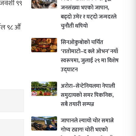
ाजवंशी ९९
जनसंख्या भएको जापान,
बढ्दो उमेर र घट्दो जन्मदरले
चुनौती थपियो
ेल ९८ औँ
सिनओकुबोको चर्चित
‘रातोमाटो–द क्ले ओभन’ नयाँ
स्वरूपमा, जुलाई २९ मा विशेष
उद्घाटन
अरोरा–सेन्टेनियलमा नेपाली
समुदायको समर पिकनिक,
सबै तयारी सम्पन्न
जापानले ल्यायो चोर समात्ने
गोप्य ट्याग! चोरी भएको