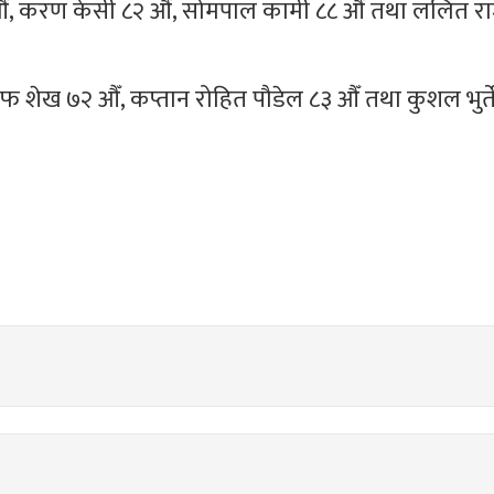
६७ औँ, करण केसी ८२ औँ, सोमपाल कामी ८८ औँ तथा ललित र
फ शेख ७२ औँ, कप्तान रोहित पौडेल ८३ औँ तथा कुशल भुर्त