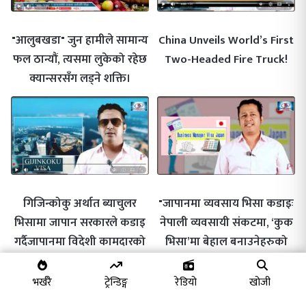
"आलुबखडा" जुन हामीले सामान्य
China Unveils World’s First
फल ठान्यौं, त्यसमा लुकेको रहेछ
Two-Headed Fire Truck!
क्यान्सरसँग लड्ने शक्ति।
गिजिन्कोकु अर्थात ब्याचुलर
"जापानमा व्यवसाय भिसा कडाइः
भिसामा जापान सरकारले कडाइ
नेपाली व्यवसायी संकटमा, ‘कुक
गर्दैजापानमा विदेशी कामदारको
भिसा’मा बेहाल बनाउनेहरुको
ठूलो दुरुपयोग :
दिनगन्ती सुरु"
भर्खरै
ट्रेन्डिङ्ग
रेडियो
खोजी