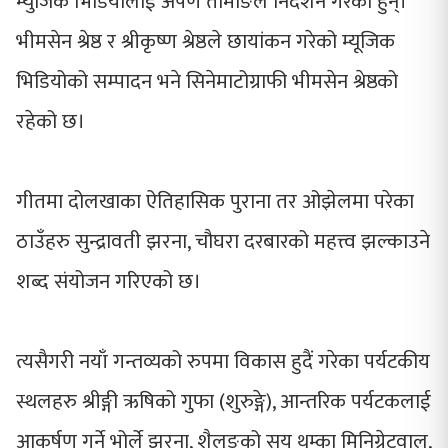
म्युजिक भिडियोलाई अर्पण तामाङले निर्देशन गरेका हुन्।
भीमसेन श्रेष्ठ र श्रीकृष्ण श्रेष्ठले छायांकन गरेको म्यूजिक
भिडियोको सम्पादन भने सिनेमाटोग्राफी भीमसेन श्रेष्ठको
रहेको छ।
गीतमा दोलखाका ऐतिहासिक पुराना तर ओझेलमा परेका
ठाउँहरु सुन्द्रावती झरना, चौघरा दरबारको महत्त्व झल्काउने
शब्द संयोजन गरिएको छ।
त्यसैगरी नयाँ गन्तव्यको रुपमा विकास हुदैं गरेका पर्यटकीय
स्थलहरु श्रीङ्गी ऋषिको गुफा (शुरुङ्गे), आन्तरिक पर्यटकलाई
आकर्षण गर्ने भोर्ले झरना, शैलुङको सय थुम्का मिनिग्रेटवाल,