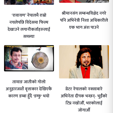
श्रीमानसंग सम्बन्धविक्षेद नगरे
‘रावायण’ नेपालमै राम्रो
पनि अभिनेत्री निशा अधिकारीले
नचलेपछि विदेसमा फिल्म
एक भाग अंश पाउने
देखाउने लगानीकर्ताहरुलाई
समस्या
तामाङ जातीको गोलो
अनुहारजस्तै वृत्ताकार देखिएकै
ग्रेटर नेपालको नक्साबारे
कारण डम्बा हुँदै 'डम्फु' भयो
अभिनेता दीपक भन्छन्- भुईँको
टिप्न नखोजौँ, भएकोलाई
जोगाऔँ