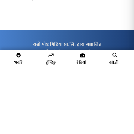
राम्रो पोष्ट मिडिया प्रा.लि. द्वारा सञ्चालित
कम्पनी दर्ता नं. १७९७७०/०७४/०७५
मू.अ.क. नं. ६०६८३१४८८
भर्खरै
ट्रेन्डिङ्ग
रेडियो
खोजी
सम्पादक:
कैलाश बोम्जन तामाङ
सहसम्पादक:
भीमसेन श्रेष्ठ
सम्पर्क:
Email:
contact@ramropost.com
sic.kailash@gmail.com