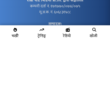
राम्रो पोष्ट मिडिया प्रा.लि. द्वारा सञ्चालित
कम्पनी दर्ता नं. १७९७७०/०७४/०७५
मू.अ.क. नं. ६०६८३१४८८
सम्पादक:
कैलाश बोम्जन तामाङ
सहसम्पादक:
भर्खरै
ट्रेन्डिङ्ग
रेडियो
खोजी
भीमसेन श्रेष्ठ
सम्पर्क:
Email:
contact@ramropost.com
sic.kailash@gmail.com
Copyright © 2018
- 2026 Ramropost Media Pvt.Ltd.
All Rights Reserved.
गृह पृष्ठ
|
राष्ट्रिय
|
राष्ट्रिय
|
स्थानीय
|
जापान
|
स्वास्थ्य
|
बिचार
|
पर्यटन
|
खेलकुद
|
फोटो फिचर
|
कर्पोरेट
|
आर्थिक
|
मनोरञ्जन
|
अन्तर्राष्ट्रिय
|
राजनीति