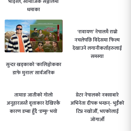
भाइरल, सामाजिक सञ्जालमा
धमाका
‘रावायण’ नेपालमै राम्रो
नचलेपछि विदेसमा फिल्म
देखाउने लगानीकर्ताहरुलाई
समस्या
सुन्दर खड्काको ‘कालिञ्चोकका
डाफे मुनाल’ सार्वजनिक
तामाङ जातीको गोलो
ग्रेटर नेपालको नक्साबारे
अनुहारजस्तै वृत्ताकार देखिएकै
अभिनेता दीपक भन्छन्- भुईँको
कारण डम्बा हुँदै 'डम्फु' भयो
टिप्न नखोजौँ, भएकोलाई
जोगाऔँ