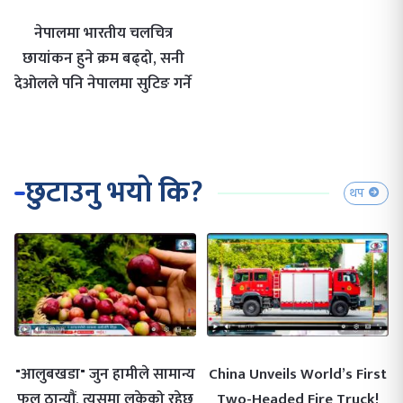
नेपालमा भारतीय चलचित्र
छायांकन हुने क्रम बढ्दो, सनी
देओलले पनि नेपालमा सुटिङ गर्ने
छुटाउनु भयो कि?
थप
"आलुबखडा" जुन हामीले सामान्य
China Unveils World’s First
फल ठान्यौं, त्यसमा लुकेको रहेछ
Two-Headed Fire Truck!