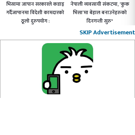
भिसामा जापान सरकारले कडाइ
नेपाली व्यवसायी संकटमा, ‘कुक
गर्दैजापानमा विदेशी कामदारको
भिसा’मा बेहाल बनाउनेहरुको
ठूलो दुरुपयोग :
दिनगन्ती सुरु"
SKIP Advertisement
राम्रो पोष्ट मिडिया प्रा.लि. द्वारा सञ्चालित
कम्पनी दर्ता नं. १७९७७०/०७४/०७५
मू.अ.क. नं. ६०६८३१४८८
भर्खरै
ट्रेन्डिङ्ग
रेडियो
खोजी
सम्पादक:
कैलाश बोम्जन तामाङ
सहसम्पादक:
भीमसेन श्रेष्ठ
सम्पर्क:
Email: